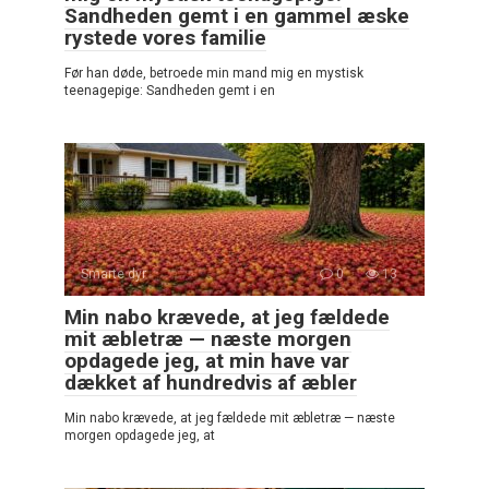
Sandheden gemt i en gammel æske
rystede vores familie
Før han døde, betroede min mand mig en mystisk
teenagepige: Sandheden gemt i en
Smarte dyr
0
13
Min nabo krævede, at jeg fældede
mit æbletræ — næste morgen
opdagede jeg, at min have var
dækket af hundredvis af æbler
Min nabo krævede, at jeg fældede mit æbletræ — næste
morgen opdagede jeg, at