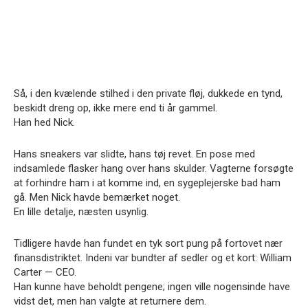
Så, i den kvælende stilhed i den private fløj, dukkede en tynd,
beskidt dreng op, ikke mere end ti år gammel.
Han hed Nick.
Hans sneakers var slidte, hans tøj revet. En pose med
indsamlede flasker hang over hans skulder. Vagterne forsøgte
at forhindre ham i at komme ind, en sygeplejerske bad ham
gå. Men Nick havde bemærket noget.
En lille detalje, næsten usynlig.
Tidligere havde han fundet en tyk sort pung på fortovet nær
finansdistriktet. Indeni var bundter af sedler og et kort: William
Carter — CEO.
Han kunne have beholdt pengene; ingen ville nogensinde have
vidst det, men han valgte at returnere dem.