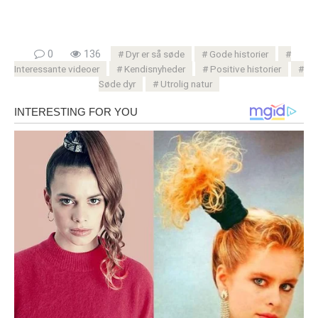
0
136
Dyr er så søde
Gode ​​historier
Interessante videoer
Kendisnyheder
Positive historier
Søde dyr
Utrolig natur