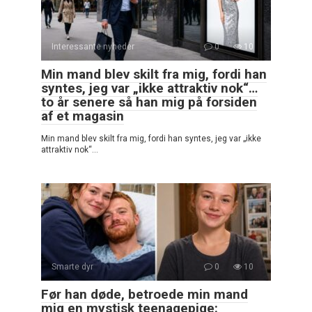
Interessante nyheder
0
10
Min mand blev skilt fra mig, fordi han
syntes, jeg var „ikke attraktiv nok“…
to år senere så han mig på forsiden
af et magasin
Min mand blev skilt fra mig, fordi han syntes, jeg var „ikke
attraktiv nok“…
Smarte dyr
0
10
Før han døde, betroede min mand
mig en mystisk teenagepige: