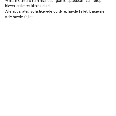
William Carters fem måneder gamle spædbarn var netop
blevet erklæret klinisk d:ød.
Alle apparater, sofistikerede og dyre, havde fejlet. Lægerne
selv havde fejlet.