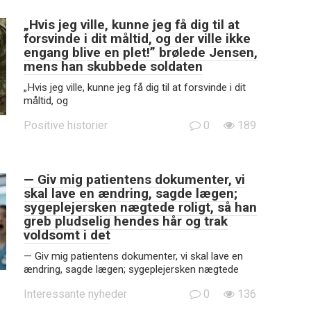
„Hvis jeg ville, kunne jeg få dig til at
forsvinde i dit måltid, og der ville ikke
engang blive en plet!” brølede Jensen,
mens han skubbede soldaten
„Hvis jeg ville, kunne jeg få dig til at forsvinde i dit
måltid, og
Positive historier
0
189
— Giv mig patientens dokumenter, vi
skal lave en ændring, sagde lægen;
sygeplejersken nægtede roligt, så han
greb pludselig hendes hår og trak
voldsomt i det
— Giv mig patientens dokumenter, vi skal lave en
ændring, sagde lægen; sygeplejersken nægtede
Interessante nyheder
0
136