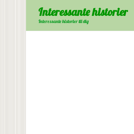
Skip
Interessante historier
to
content
Interessante historier til dig