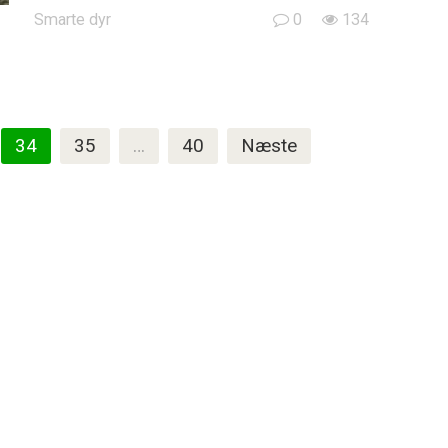
Smarte dyr
0
134
34
35
…
40
Næste