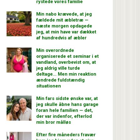
rystede vores familie
Min nabo krævede, at jeg
fældede mit æbletræ —
næste morgen opdagede
jeg, at min have var dækket
af hundredvis af æbler
Min overordnede
organiserede et seminar i et
vandland, overbevist om, at
jeg aldrig ville turde
deltage… Men min reaktion
ændrede fuldstændig
situationen
Min fars sidste ønske var, at
jeg skulle åbne hans garage
foran hele familien — det,
der var indenfor, efterlod
min bror målløs
Efter fire måneders fravær