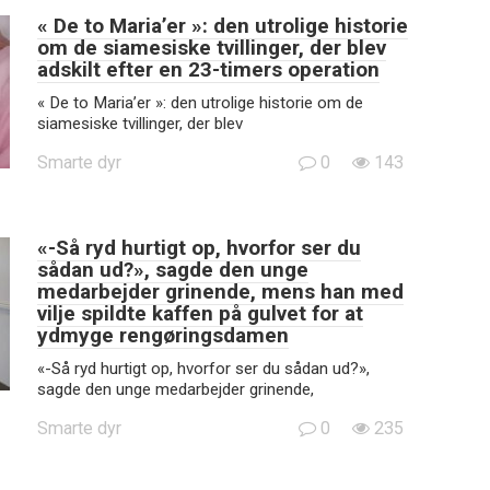
« De to Maria’er »: den utrolige historie
om de siamesiske tvillinger, der blev
adskilt efter en 23-timers operation
« De to Maria’er »: den utrolige historie om de
siamesiske tvillinger, der blev
Smarte dyr
0
143
«-Så ryd hurtigt op, hvorfor ser du
sådan ud?», sagde den unge
medarbejder grinende, mens han med
vilje spildte kaffen på gulvet for at
ydmyge rengøringsdamen
«-Så ryd hurtigt op, hvorfor ser du sådan ud?»,
sagde den unge medarbejder grinende,
Smarte dyr
0
235