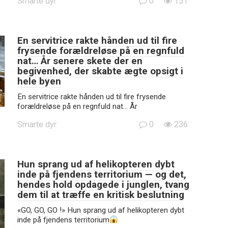
Smarte dyr
0
151
En servitrice rakte hånden ud til fire
frysende forældreløse på en regnfuld
nat… År senere skete der en
begivenhed, der skabte ægte opsigt i
hele byen
En servitrice rakte hånden ud til fire frysende
forældreløse på en regnfuld nat… År
Smarte dyr
0
236
Hun sprang ud af helikopteren dybt
inde på fjendens territorium — og det,
hendes hold opdagede i junglen, tvang
dem til at træffe en kritisk beslutning
«GO, GO, GO !» Hun sprang ud af helikopteren dybt
inde på fjendens territorium