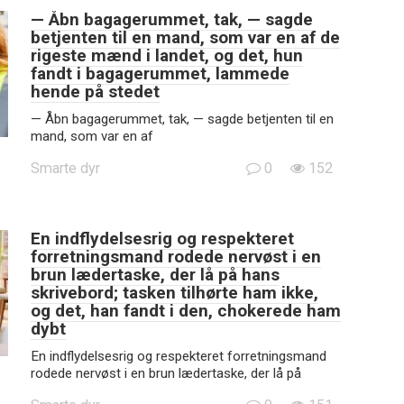
— Åbn bagagerummet, tak, — sagde
betjenten til en mand, som var en af de
rigeste mænd i landet, og det, hun
fandt i bagagerummet, lammede
hende på stedet
— Åbn bagagerummet, tak, — sagde betjenten til en
mand, som var en af
Smarte dyr
0
152
En indflydelsesrig og respekteret
forretningsmand rodede nervøst i en
brun lædertaske, der lå på hans
skrivebord; tasken tilhørte ham ikke,
og det, han fandt i den, chokerede ham
dybt
En indflydelsesrig og respekteret forretningsmand
rodede nervøst i en brun lædertaske, der lå på