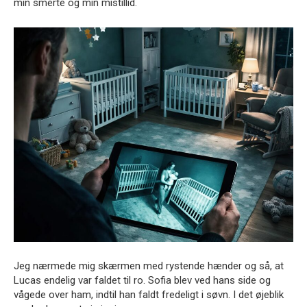
min smerte og min mistillid.
Jeg nærmede mig skærmen med rystende hænder og så, at
Lucas endelig var faldet til ro. Sofia blev ved hans side og
vågede over ham, indtil han faldt fredeligt i søvn. I det øjeblik