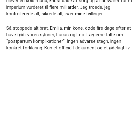
blevet en kold mand, knust både af sorg og af ansvaret for et
imperium vurderet til flere milliarder. Jeg troede, jeg
kontrollerede alt, sikrede alt, især mine tvillinger.
Så stoppede alt brat. Emilia, min kone, døde fire dage efter at
have født vores sønner, Lucas og Leo. Lægerne talte om
“postpartum komplikationer”. Ingen advarselstegn, ingen
konkret forklaring. Kun et officielt dokument og et ødelagt liv.