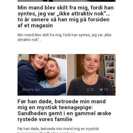
Min mand blev skilt fra mig, fordi han
syntes, jeg var „ikke attraktiv nok“…
to år senere så han mig på forsiden
af et magasin
Min mand blev skilt fra mig, fordi han syntes, jeg var „ikke
attraktiv nok“…
Smarte dyr
0
10
Før han døde, betroede min mand
mig en mystisk teenagepige:
Sandheden gemt i en gammel æske
rystede vores familie
Før han døde, betroede min mand mig en mystisk