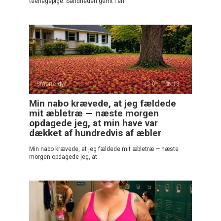
teenagepige: Sandheden gemt i en
Smarte dyr
0
13
Min nabo krævede, at jeg fældede
mit æbletræ — næste morgen
opdagede jeg, at min have var
dækket af hundredvis af æbler
Min nabo krævede, at jeg fældede mit æbletræ — næste
morgen opdagede jeg, at