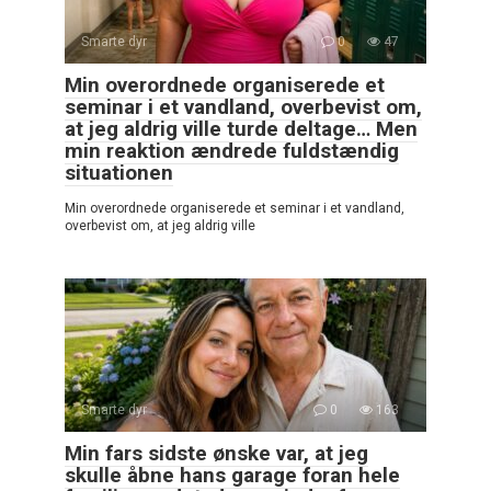
Smarte dyr
0
47
Min overordnede organiserede et
seminar i et vandland, overbevist om,
at jeg aldrig ville turde deltage… Men
min reaktion ændrede fuldstændig
situationen
Min overordnede organiserede et seminar i et vandland,
overbevist om, at jeg aldrig ville
Smarte dyr
0
163
Min fars sidste ønske var, at jeg
skulle åbne hans garage foran hele