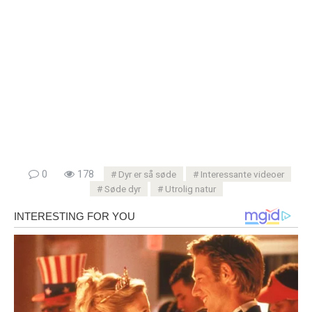
0
178
Dyr er så søde
Interessante videoer
Søde dyr
Utrolig natur