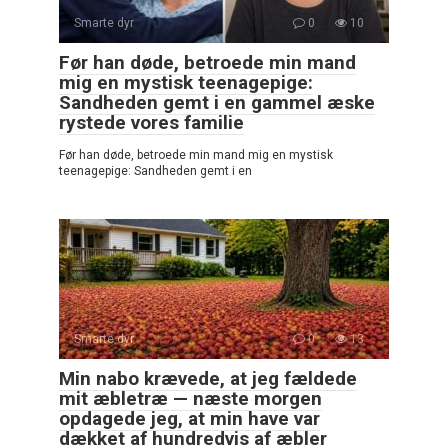
Smarte dyr
0
10
Før han døde, betroede min mand
mig en mystisk teenagepige:
Sandheden gemt i en gammel æske
rystede vores familie
Før han døde, betroede min mand mig en mystisk
teenagepige: Sandheden gemt i en
Smarte dyr
0
13
Min nabo krævede, at jeg fældede
mit æbletræ — næste morgen
opdagede jeg, at min have var
dækket af hundredvis af æbler