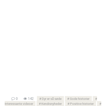
0
142
Dyr er så søde
Gode ​​historier
Interessante videoer
Kendisnyheder
Positive historier