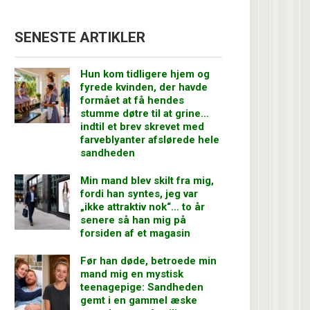
SENESTE ARTIKLER
Hun kom tidligere hjem og
fyrede kvinden, der havde
formået at få hendes
stumme døtre til at grine…
indtil et brev skrevet med
farveblyanter afslørede hele
sandheden
Min mand blev skilt fra mig,
fordi han syntes, jeg var
„ikke attraktiv nok“… to år
senere så han mig på
forsiden af et magasin
Før han døde, betroede min
mand mig en mystisk
teenagepige: Sandheden
gemt i en gammel æske