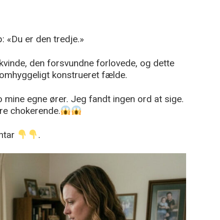
p: «Du er den tredje.»
 kvinde, den forsvundne forlovede, og dette
en omhyggeligt konstrueret fælde.
o mine egne ører. Jeg fandt ingen ord at sige.
re chokerende.
ntar
.