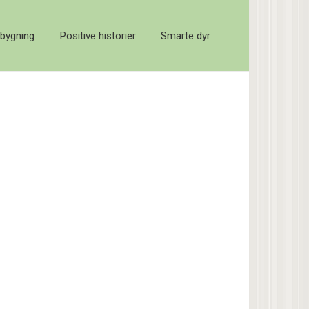
bygning
Positive historier
Smarte dyr