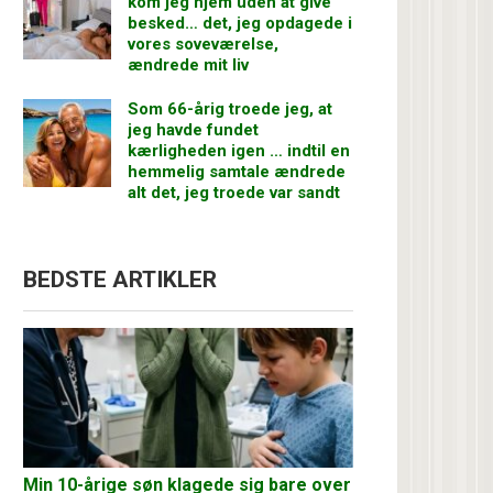
kom jeg hjem uden at give
besked… det, jeg opdagede i
vores soveværelse,
ændrede mit liv
Som 66-årig troede jeg, at
jeg havde fundet
kærligheden igen … indtil en
hemmelig samtale ændrede
alt det, jeg troede var sandt
BEDSTE ARTIKLER
Min 10-årige søn klagede sig bare over