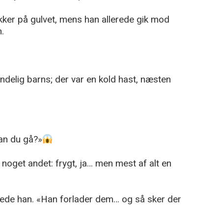
tykker på gulvet, mens han allerede gik mod
.
delig barns; der var en kold hast, næsten
an du gå?»
oget andet: frygt, ja… men mest af alt en
kede han. «Han forlader dem… og så sker der