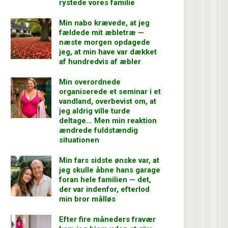
rystede vores familie
Min nabo krævede, at jeg
fældede mit æbletræ —
næste morgen opdagede
jeg, at min have var dækket
af hundredvis af æbler
Min overordnede
organiserede et seminar i et
vandland, overbevist om, at
jeg aldrig ville turde
deltage… Men min reaktion
ændrede fuldstændig
situationen
Min fars sidste ønske var, at
jeg skulle åbne hans garage
foran hele familien — det,
der var indenfor, efterlod
min bror målløs
Efter fire måneders fravær