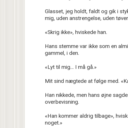
Glasset, jeg holdt, faldt og gik i s
mig, uden anstrengelse, uden tøven
«Skrig ikke», hviskede han.
Hans stemme var ikke som en almin
gammel, i den.
«Lyt til mig… I må gå.»
Mit sind nægtede at følge med. «K
Han nikkede, men hans øjne sagde n
overbevisning.
«Han kommer aldrig tilbage», hvis
noget.»