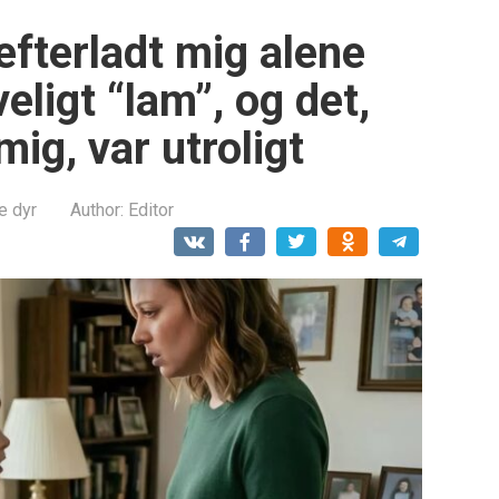
fterladt mig alene
eligt “lam”, og det,
mig, var utroligt
e dyr
Author:
Editor