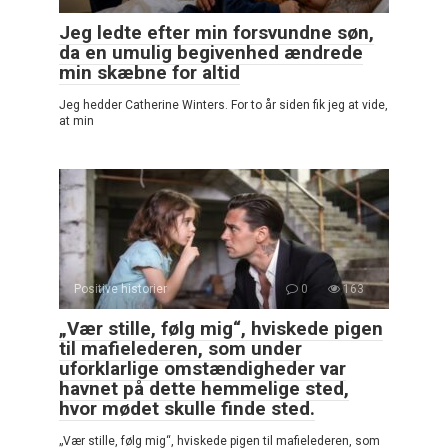
Jeg ledte efter min forsvundne søn,
da en umulig begivenhed ændrede
min skæbne for altid
Jeg hedder Catherine Winters. For to år siden fik jeg at vide,
at min
Positive historier
0
163
„Vær stille, følg mig“, hviskede pigen
til mafielederen, som under
uforklarlige omstændigheder var
havnet på dette hemmelige sted,
hvor mødet skulle finde sted.
„Vær stille, følg mig“, hviskede pigen til mafielederen, som