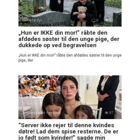
Smarte dyr
0
97
„Hun er IKKE din mor!” råbte den
afdødes søster til den unge pige, der
dukkede op ved begravelsen
„Hun er IKKE din mor!” råbte den afdødes søster til den unge
pige, der
Interessante nyheder
0
87
“Server ikke rejer til denne kvindes
døtre! Lad dem spise resterne. De er
jo født som kvinder!” sagde min