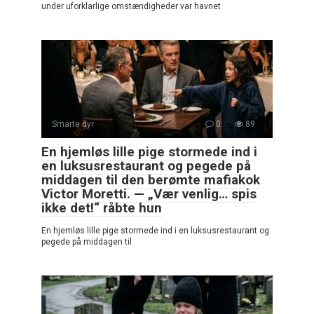
under uforklarlige omstændigheder var havnet
Smarte dyr
0
89
En hjemløs lille pige stormede ind i
en luksusrestaurant og pegede på
middagen til den berømte mafiakok
Victor Moretti. — „Vær venlig… spis
ikke det!“ råbte hun
En hjemløs lille pige stormede ind i en luksusrestaurant og
pegede på middagen til