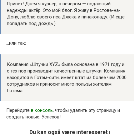
Привет! Днём я курьер, а вечером — подающий
надежды актёр. Это мой блог. Я живу в Ростове-на-
Дону, люблю своего пса Джека и пинаколаду. (И ещё
попадать под дождь.)
…или так:
Компания «Штучки XYZ» была основана в 1971 году и
с тех пор производит качественные штучки. Компания
находится в Готэм-сити, имеет штат из более чем 2000
сотрудников и приносит много пользы жителям
Готэма.
Перейдите
в консоль
, чтобы удалить эту страницу и
создать новые. Успехов!
Du kan også være interesseret i